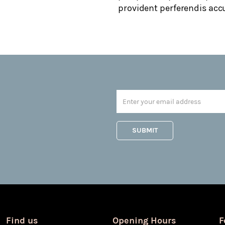
provident perferendis ac
Find us
Opening Hours
F