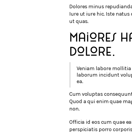
Dolores minus repudianda
Iure ut iure hic. Iste na
ut quas.
Maiores h
dolore.
Veniam labore mollitia 
laborum incidunt volupt
ea.
Cum voluptas consequuntu
Quod a qui enim quae ma
non.
Officia id eos cum quae ear
perspiciatis porro corpori