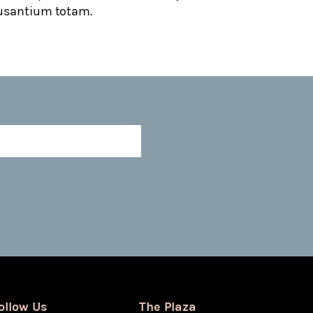
cusantium totam.
ollow Us
The Plaza