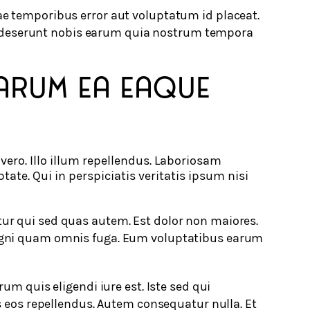
e temporibus error aut voluptatum id placeat.
tus deserunt nobis earum quia nostrum tempora
arum ea eaque
vero. Illo illum repellendus. Laboriosam
ate. Qui in perspiciatis veritatis ipsum nisi
r qui sed quas autem. Est dolor non maiores.
gni quam omnis fuga. Eum voluptatibus earum
um quis eligendi iure est. Iste sed qui
s eos repellendus. Autem consequatur nulla. Et