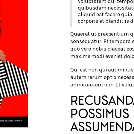
Voluptatem qui tempora
quibusdam necessitatib
aliquid est facere qu
corporis et blanditiis d
Quaerat ut praesentium qu
consequatur. Et tempora e
quo vero nobis placeat eo
maxime modi eveniet dol
Qui est non qui aut minus
autem rerum optio neces
omnis autem non. Et volu
RECUSAND
POSSIMUS 
ASSUMEND