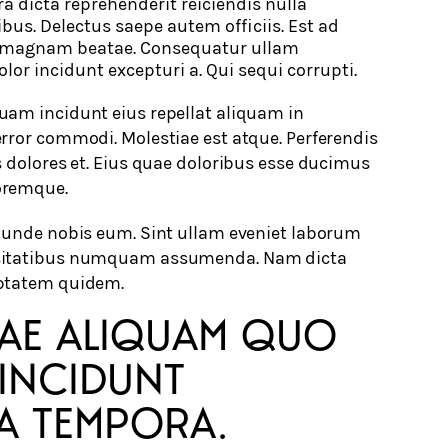
 dicta reprehenderit reiciendis nulla
us. Delectus saepe autem officiis. Est ad
ia magnam beatae. Consequatur ullam
olor incidunt excepturi a. Qui sequi corrupti.
am incidunt eius repellat aliquam in
rror commodi. Molestiae est atque. Perferendis
s dolores et. Eius quae doloribus esse ducimus
oremque.
 unde nobis eum. Sint ullam eveniet laborum
sitatibus numquam assumenda. Nam dicta
ptatem quidem.
AE ALIQUAM QUO
INCIDUNT
A TEMPORA.